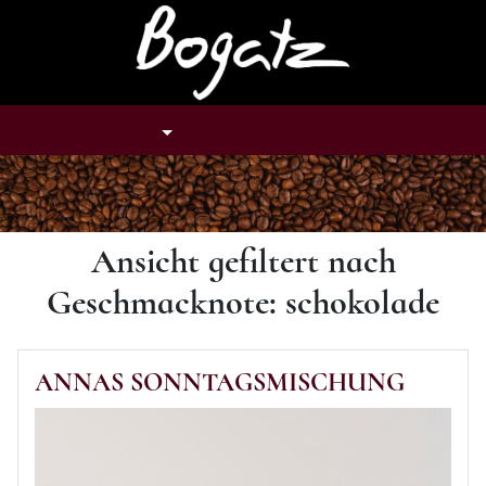
Tastenkombination: Alt + H
TASTENKOMBINATION: ALT + U
TASTENKOMBINATION: ALT
TASTENKOMBINAT
NAVIGATION
SUCHE
KONTO
WARENKORB
Ansicht gefiltert nach
Geschmacknote: schokolade
ANNAS SONNTAGSMISCHUNG