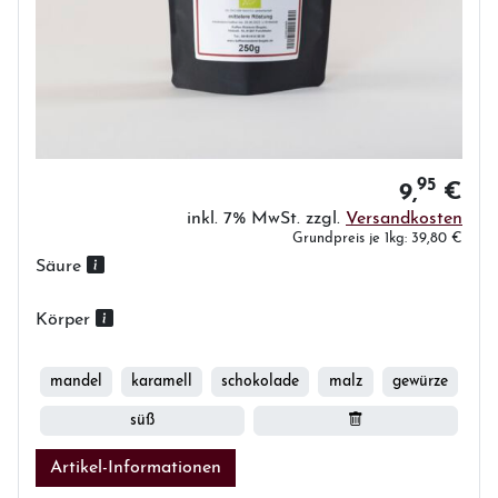
95
9,
€
inkl. 7% MwSt. zzgl.
Versandkosten
Grundpreis je 1kg: 39,80 €
Säure
Körper
mandel
karamell
schokolade
malz
gewürze
süß
Artikel-Informationen