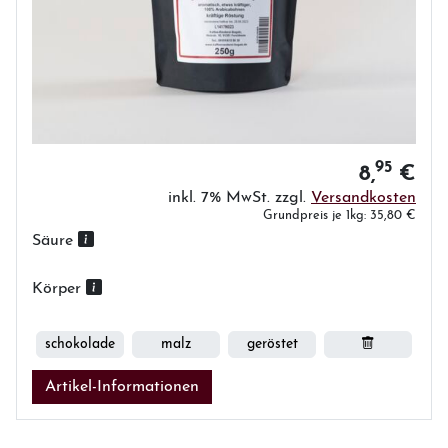
95
8,
€
inkl. 7% MwSt. zzgl.
Versandkosten
Grundpreis je 1kg: 35,80 €
Säure
Körper
schokolade
malz
geröstet
Artikel-Informationen