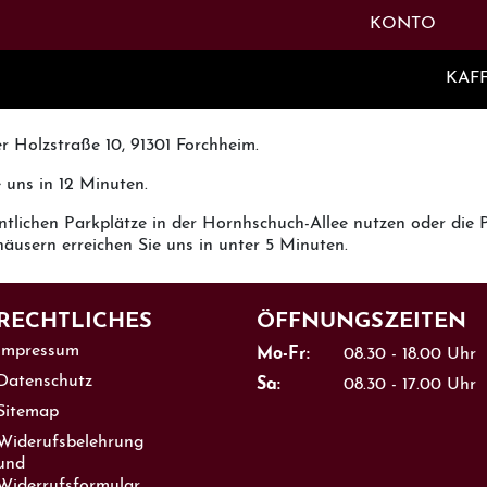
INATION: ALT + U
TASTE
KONTO
KAF
r Holzstraße 10, 91301 Forchheim.
uns in 12 Minuten.
ntlichen Parkplätze in der Hornhschuch-Allee nutzen oder di
äusern erreichen Sie uns in unter 5 Minuten.
RECHTLICHES
ÖFFNUNGS­ZEITEN
Impressum
Mo-Fr:
08.30 - 18.00 Uhr
Datenschutz
Sa:
08.30 - 17.00 Uhr
Sitemap
Widerufsbelehrung
und
Widerrufsformular