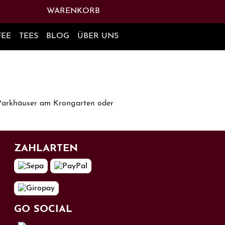
NKOMBINATION: ALT + K
TASTENKOMBINATION: ALT + 
WARENKORB
HAT UNTERMENÜ
HAT UNTERMENÜ
HAT UNTERMENÜ
FEE
TEES
BLOG
ÜBER UNS
e Parkhäuser am Krongarten oder
ZAHL­ARTEN
GO SOCIAL