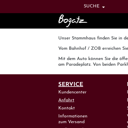
TASTENKOMB
SUCHE
Tastenkombination: Alt + H
Unser Stammhaus finden Sie in de
Vom Bahnhof / ZOB erreichen Sie 
Mit dem Auto können Sie die öffe
am Paradeplatz. Von beiden Parkh
SERVICE
Kundencenter
Anfahrt
Kontakt
Informationen
zum Versand