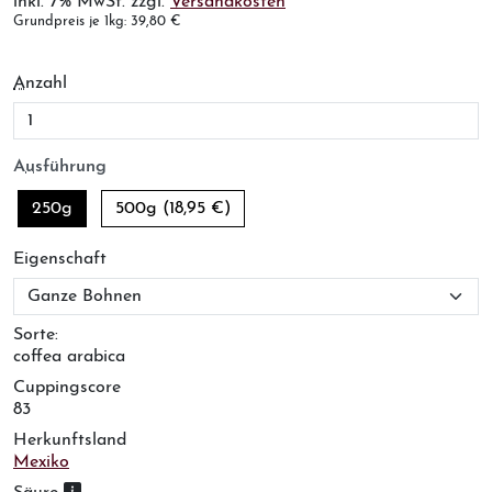
inkl. 7% MwSt. zzgl.
Versandkosten
Grundpreis je 1kg: 39,80 €
(Tastenkürzel: Firefox Alt+Shift+A, Chrome/Safari/Ed
A
nzahl
(Tastenkürzel: Firefox Alt+Shift+U, Chrome/Saf
A
u
sführung
250g
500g
(18,95 €)
(Tastenkürzel: Firefox Alt+Shift+G, Chrome/Safa
Ei
g
enschaft
Sorte:
coffea arabica
Cuppingscore
83
Herkunftsland
Mexiko