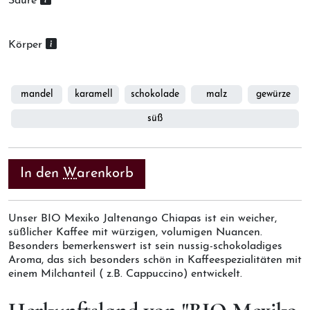
Säure
Körper
mandel
karamell
schokolade
malz
gewürze
süß
In den
W
arenkorb
(Tastenkürzel: Firefox Alt+Shift+W,
Unser BIO Mexiko Jaltenango Chiapas ist ein weicher,
süßlicher Kaffee mit würzigen, volumigen Nuancen.
Besonders bemerkenswert ist sein nussig-schokoladiges
Aroma, das sich besonders schön in Kaffeespezialitäten mit
einem Milchanteil ( z.B. Cappuccino) entwickelt.