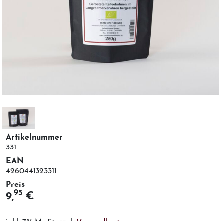
Artikelnummer
331
EAN
4260441323311
Preis
95
9,
€