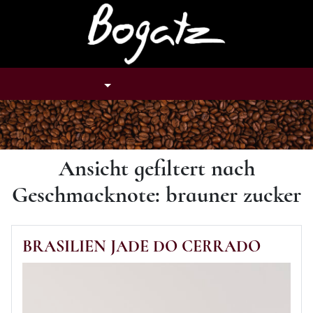
Tastenkombination: Alt + H
TASTENKOMBINATION: ALT + U
TASTENKOMBINATION: ALT
TASTENKOMBINAT
NAVIGATION
SUCHE
KONTO
WARENKORB
Ansicht gefiltert nach
Geschmacknote: brauner zucker
BRASILIEN JADE DO CERRADO